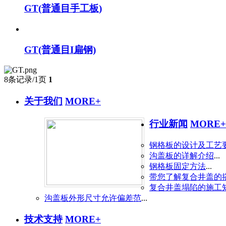
GT(普通目手工板)
GT(普通目I扁钢)
8条记录/1页
1
关于我们
MORE+
行业新闻
MORE+
钢格板的设计及工艺
沟盖板的详解介绍
...
钢格板固定方法
...
带您了解复合井盖的
复合井盖塌陷的施工
沟盖板外形尺寸允许偏差范
...
技术支持
MORE+