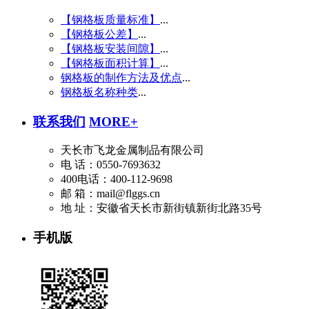
【钢格板质量标准】
...
【钢格板公差】
...
【钢格板安装间隙】
...
【钢格板面积计算】
...
钢格板的制作方法及优点
...
钢格板名称种类
...
联系我们
MORE+
天长市飞龙金属制品有限公司
电 话：0550-7693632
400电话：400-112-9698
邮 箱：mail@flggs.cn
地 址：安徽省天长市新街镇新街北路35号
手机版