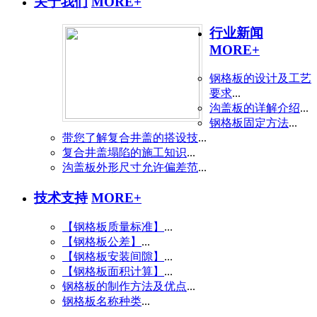
关于我们
MORE+
行业新闻
MORE+
钢格板的设计及工艺
要求
...
沟盖板的详解介绍
...
钢格板固定方法
...
带您了解复合井盖的搭设技
...
复合井盖塌陷的施工知识
...
沟盖板外形尺寸允许偏差范
...
技术支持
MORE+
【钢格板质量标准】
...
【钢格板公差】
...
【钢格板安装间隙】
...
【钢格板面积计算】
...
钢格板的制作方法及优点
...
钢格板名称种类
...